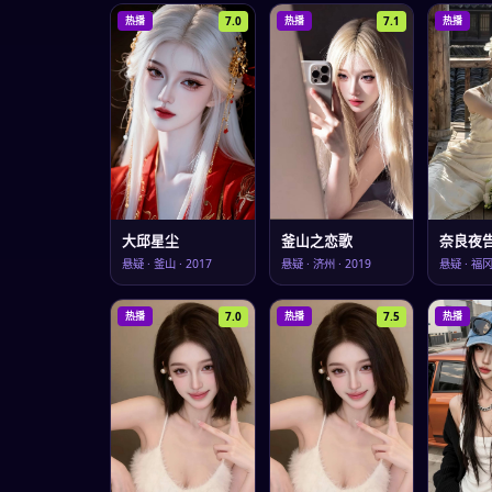
7.0
7.1
热播
热播
热播
大邱星尘
釜山之恋歌
奈良夜
悬疑
·
釜山
·
2017
悬疑
·
济州
·
2019
悬疑
·
福
7.0
7.5
热播
热播
热播