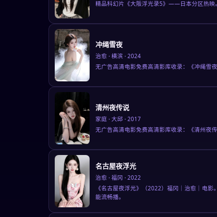
精品科幻片《大阪浮光录5》——日本分区热映
冲绳雪夜
治愈
·
横滨
·
2024
无广告高清电影免费高清影库收录：《冲绳雪夜
清州夜传说
家庭
·
大邱
·
2017
无广告高清电影免费高清影库收录：《清州夜传
名古屋夜浮光
治愈
·
福冈
·
2022
《名古屋夜浮光》（2022）福冈｜治愈｜电影
能流畅播。