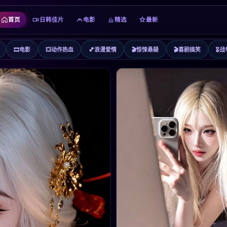
首页
日韩佳片
电影
精选
最新
🎞️
电影
💥
动作热血
💕
浪漫爱情
🎬
惊悚悬疑
🎬
喜剧搞笑
🎖️
战