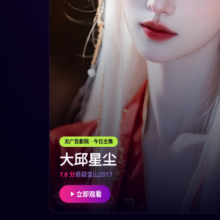
无广告影院
· 今日主推
大邱星尘
7.0
分
悬疑
釜山
2017
立即观看