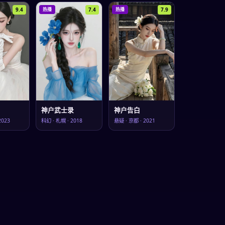
9.4
7.4
7.9
热播
热播
神户武士录
神户告白
2023
科幻
·
札幌
·
2018
悬疑
·
京都
·
2021