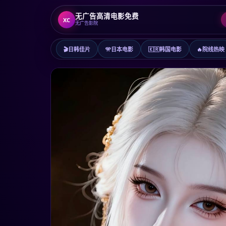
无广告高清电影免费
XC
无广告影院
🎬
日韩佳片
🎌
日本电影
🇰🇷
韩国电影
🔥
院线热映