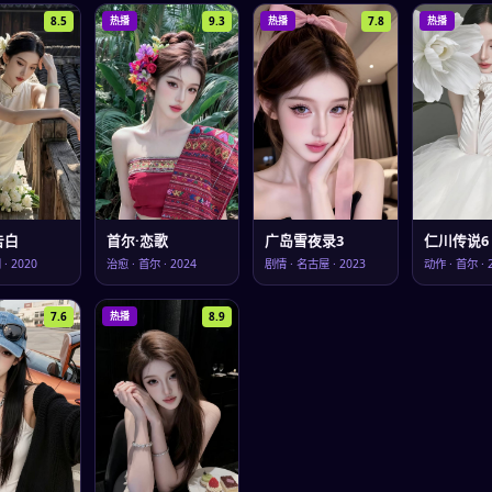
8.5
9.3
7.8
热播
热播
热播
告白
首尔·恋歌
广岛雪夜录3
仁川传说6
冈
·
2020
治愈
·
首尔
·
2024
剧情
·
名古屋
·
2023
动作
·
首尔
·
7.6
8.9
热播