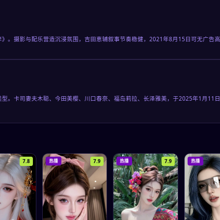
岸》。摄影与配乐营造沉浸氛围，吉田恵辅叙事节奏稳健，2021年8月15日可无广
类型。卡司妻夫木聪、今田美樱、川口春奈、福岛莉拉、长泽雅美，于2025年1月1
7.8
7.9
7.9
热播
热播
热播