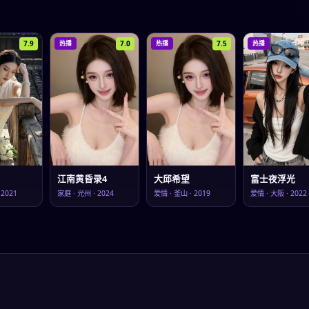
7.9
7.0
7.5
热播
热播
热播
江南黄昏录4
大邱希望
富士夜浮光
·
2021
家庭
·
光州
·
2024
爱情
·
釜山
·
2019
爱情
·
大阪
·
2022