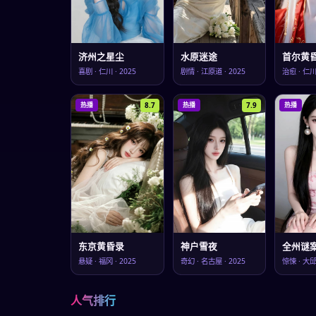
济州之星尘
水原迷途
首尔黄
喜剧
·
仁川
·
2025
剧情
·
江原道
·
2025
治愈
·
仁
8.7
7.9
热播
热播
热播
东京黄昏录
神户雪夜
全州谜
悬疑
·
福冈
·
2025
奇幻
·
名古屋
·
2025
惊悚
·
大
人气排行