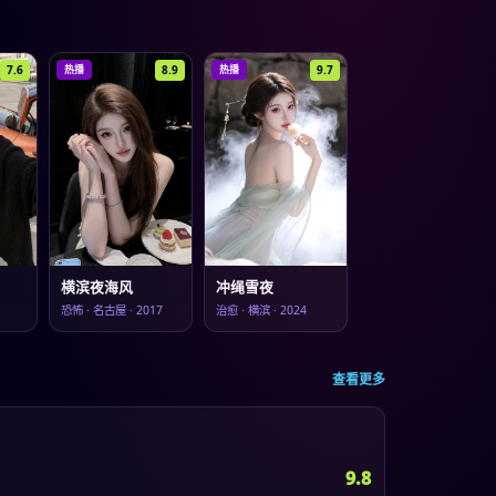
7.6
8.9
9.7
热播
热播
横滨夜海风
冲绳雪夜
恐怖
·
名古屋
·
2017
治愈
·
横滨
·
2024
查看更多
9.8