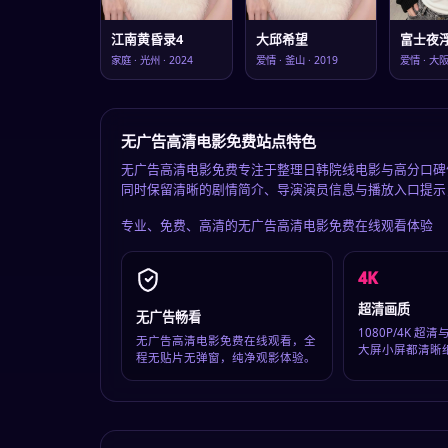
江南黄昏录4
大邱希望
富士夜
家庭
·
光州
·
2024
爱情
·
釜山
·
2019
爱情
·
大
无广告高清电影免费站点特色
无广告高清电影免费专注于整理日韩院线电影与高分口碑
同时保留清晰的剧情简介、导演演员信息与播放入口提示
专业、免费、高清的
无广告高清电影免费在线观看
体验
4K
超清画质
无广告畅看
1080P/4K 
无广告高清电影免费在线观看，全
大屏小屏都清晰
程无贴片无弹窗，纯净观影体验。