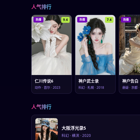
人气排行
9.4
7.4
热播
热播
热播
仁川传说6
神户武士录
神户告白
动作
·
首尔
·
2023
科幻
·
札幌
·
2018
悬疑
·
京都
人气排行
大阪浮光录5
科幻
·
横滨
·
2020