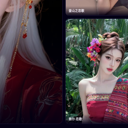
釜山之恋歌
首尔·恋歌