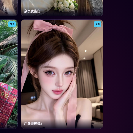
奈良夜告白
9.3
7.8
广岛雪夜录3