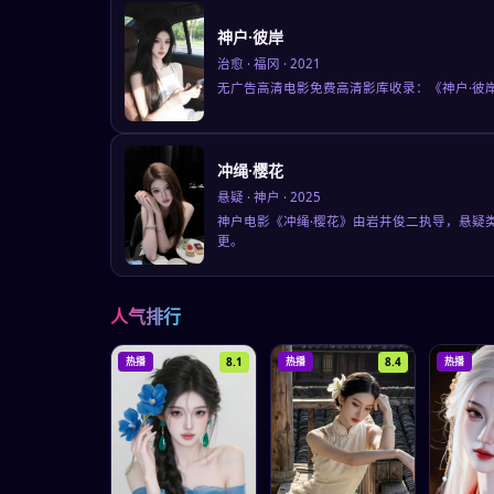
神户·彼岸
治愈
·
福冈
·
2021
无广告高清电影免费高清影库收录：《神户·彼
冲绳·樱花
悬疑
·
神户
·
2025
神户电影《冲绳·樱花》由岩井俊二执导，悬疑
更。
人气排行
8.1
8.4
热播
热播
热播