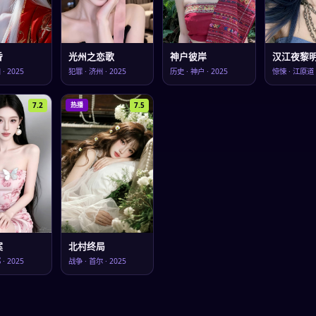
昏
光州之恋歌
神户彼岸
汉江夜黎
川
·
2025
犯罪
·
济州
·
2025
历史
·
神户
·
2025
惊悚
·
江原道
7.2
7.5
热播
案
北村终局
邱
·
2025
战争
·
首尔
·
2025