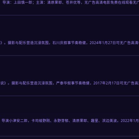
。导演：上田慎一郎；主演：清原果耶、苍井优等，无广告高清电影免费在线观看无
》。摄影与配乐营造沉浸氛围，石川庆叙事节奏稳健，2024年1月27日可无广告高
说》。摄影与配乐营造沉浸氛围，严泰华叙事节奏稳健，2017年2月17日可无广告
。导演小津安二郎，卡司绫野刚、永野芽郁、清原果耶、趣里、滨边美波。2022年1